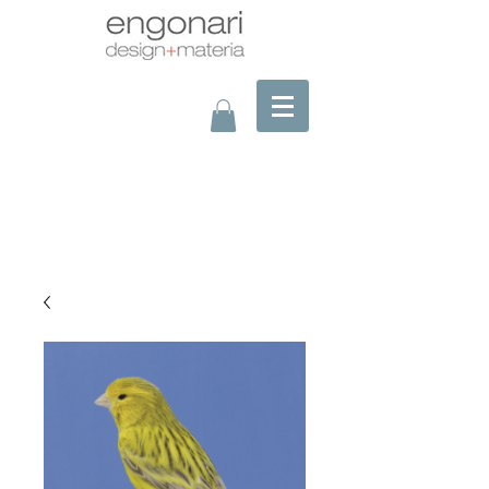
montaje a la foto?/assembling picture?