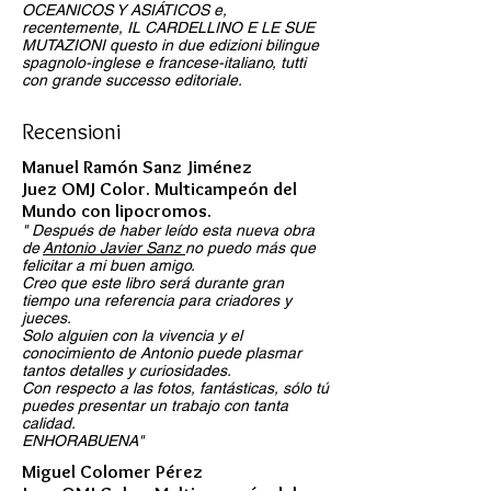
OCEANICOS Y ASIÁTICOS e,
recentemente, IL CARDELLINO E LE SUE
MUTAZIONI questo in due edizioni bilingue
spagnolo-inglese e francese-italiano, tutti
con grande successo editoriale.
Recensioni
Manuel Ramón Sanz Jiménez
Juez OMJ Color. Multicampeón del
Mundo con lipocromos.
" Después de haber leído esta nueva obra
de
Antonio Javier Sanz
no puedo más que
felicitar a mi buen amigo.
Creo que este libro será durante gran
tiempo una referencia para criadores y
jueces.
Solo alguien con la vivencia y el
conocimiento de Antonio puede plasmar
tantos detalles y curiosidades.
Con respecto a las fotos, fantásticas, sólo tú
puedes presentar un trabajo con tanta
calidad.
ENHORABUENA"
Miguel Colomer Pérez