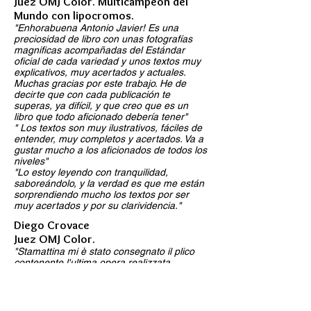
Juez OMJ Color. Multicampeón del
Mundo con lipocromos.
"Enhorabuena Antonio Javier! Es una
preciosidad de libro con unas fotografías
magnificas acompañadas del Estándar
oficial de cada variedad y unos textos muy
explicativos, muy acertados y actuales.
Muchas gracias por este trabajo. He de
decirte que con cada publicación te
superas, ya difícil, y que creo que es un
libro que todo aficionado debería tener"
" Los textos son muy ilustrativos, fáciles de
entender, muy completos y acertados. Va a
gustar mucho a los aficionados de todos los
niveles"
"Lo estoy leyendo con tranquilidad,
saboreándolo, y la verdad es que me están
sorprendiendo mucho los textos por ser
muy acertados y por su clarividencia."
Diego Crovace
Juez OMJ Color.
"Stamattina mi è stato consegnato il plico
contenente l'ultima opera realizzata
dall'amico
Antonio Javier Sanz
. Trattasi del
suo ennesimo capolavoro. Posseggo tutti i
suoi libri, vere e proprie opere d'arte, rese
tali grazie alle sue innate abilità fotografiche